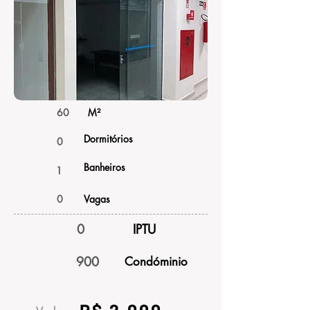
60
M²
Dormitórios
0
Banheiros
1
0
Vagas
0
IPTU
900
Condóminio