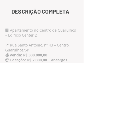
DESCRIÇÃO COMPLETA
🏢 Apartamento no Centro de Guarulhos
– Edifício Center 2
📍 Rua Santo Antônio, nº 43 – Centro,
Guarulhos/SP
💰 Venda:
R$
300.000,00
📦 Locação:
R$
2.000,00 + encargos
Descrição:
Excelente oportunidade no coração de
Guarulhos! Apartamento localizado no
Edifício Center 2
, em uma das regiões
mais valorizadas da cidade. Próximo a
comércios, bancos, restaurantes,
transporte público e principais vias de
acesso.