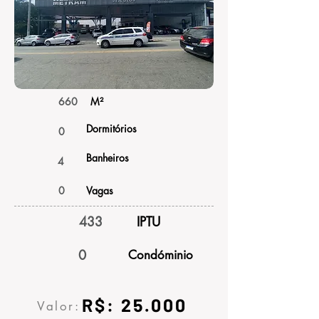
660
M²
Dormitórios
0
Banheiros
4
0
Vagas
433
IPTU
0
Condóminio
R$: 25.000
Valor: