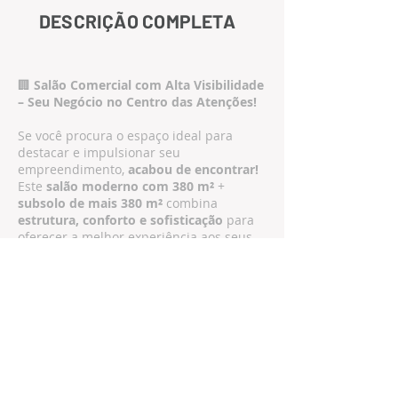
DESCRIÇÃO COMPLETA
🏢
Salão Comercial com Alta Visibilidade
– Seu Negócio no Centro das Atenções!
Se você procura o espaço ideal para
destacar e impulsionar seu
empreendimento,
acabou de encontrar!
Este
salão moderno com 380 m²
+
subsolo de mais 380 m²
combina
estrutura, conforto e sofisticação
para
oferecer a melhor experiência aos seus
clientes.
✨
Destaques do imóvel:
4 banheiros 🚻
2 cozinhas equipadas 🍴
Escritórios superiores e inferiores com
2
amplas salas refinadas
💼
Múltiplas vagas de estacionamento
em
frente à loja 🚗
📍
Localização estratégica: