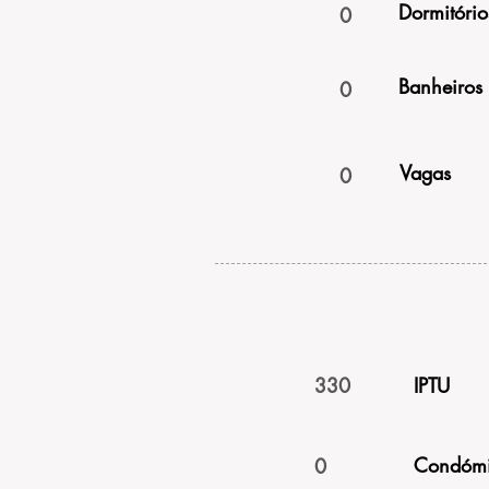
Dormitório
0
Banheiros
0
Vagas
0
330
IPTU
Condómi
0