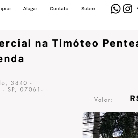
prar
Alugar
Contato
Sobre
ercial na Timóteo Pente
Venda
do, 3840 -
 - SP, 07061-
R
Valor: