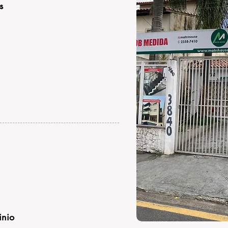
s
nio