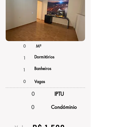
0
M²
Dormitórios
1
Banheiros
1
0
Vagas
0
IPTU
0
Condóminio