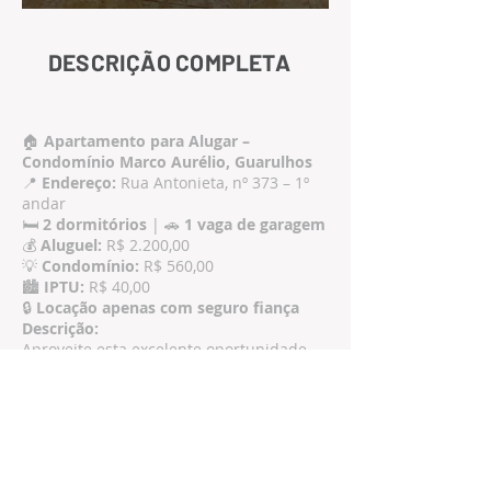
DESCRIÇÃO COMPLETA
🏠
Apartamento para Alugar –
Condomínio Marco Aurélio, Guarulhos
📍
Endereço:
Rua Antonieta, nº 373 – 1º
andar
🛏️
2 dormitórios
| 🚗
1 vaga de garagem
💰
Aluguel:
R$ 2.200,00
💡
Condomínio:
R$ 560,00
🏙️
IPTU:
R$ 40,00
🔒
Locação apenas com seguro fiança
Descrição:
Aproveite esta excelente oportunidade
para morar em um dos condomínios
mais bem localizados de Guarulhos!
O apartamento está situado no
1º andar
do Condomínio
Marco Aurélio
,
oferecendo praticidade e conforto no dia
a dia.