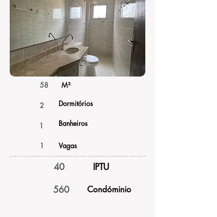
58
M²
Dormitórios
2
Banheiros
1
1
Vagas
40
IPTU
560
Condóminio