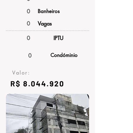
0
Banheiros
0
Vagas
0
IPTU
0
Condóminio
Valor:
R$
8.044.920