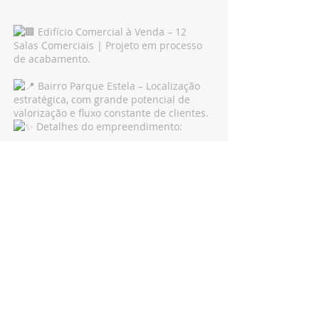
Edifício Comercial à Venda – 12
Salas Comerciais | Projeto em processo
de acabamento.
Bairro Parque Estela – Localização
estratégica, com grande potencial de
valorização e fluxo constante de clientes.
Detalhes do empreendimento:
12 salas comerciais modernas e
versáteis.
Área construída: 687,60 m².
Projeto arquitetônico concluído, pronto
para execução.
Estrutura planejada para diversos tipos
de negócios e locações.
Oportunidade ideal para:
Investidores, incorporadoras, empresas
que buscam sede própria ou locação