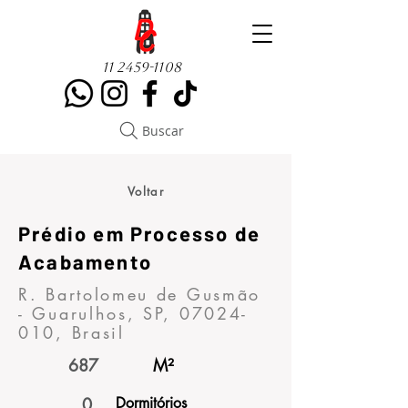
11 2459-1108
Buscar
Voltar
Prédio em Processo de
Acabamento
R. Bartolomeu de Gusmão
- Guarulhos, SP,
07024-
010
, Brasil
687
M²
0
Dormitórios