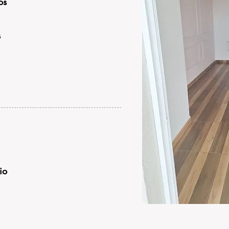
os
s
io