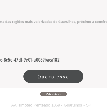
a das regiões mais valorizadas de Guarulhos, próximo a comércio
fc-8c5e-47df-9e01-a0089baca182
Quero esse
WhatsApp
Av. Timóteo Penteado 1869 - Guarulhos - SP