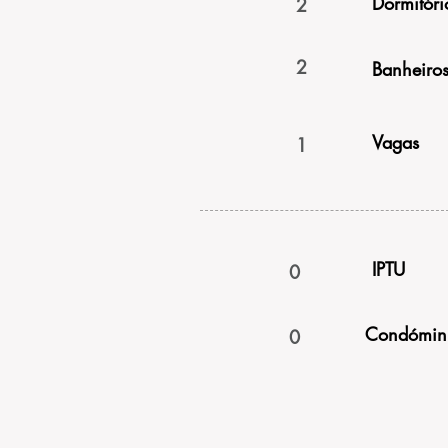
Dormitóri
2
2
Banheiro
Vagas
1
IPTU
0
Condómin
0