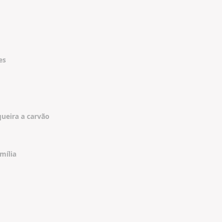
es
ueira a carvão
mília